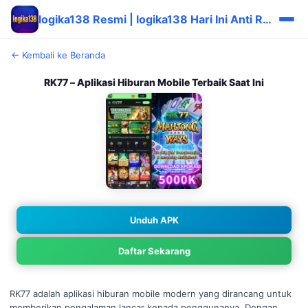
logika138 Resmi | logika138 Hari Ini Anti Rungkad Terpercaya 🎯
← Kembali ke Beranda
RK77 – Aplikasi Hiburan Mobile Terbaik Saat Ini
Unduh APK
Daftar Sekarang
RK77 adalah aplikasi hiburan mobile modern yang dirancang untuk
memberikan pengalaman lancar kepada penggunanya. Dengan