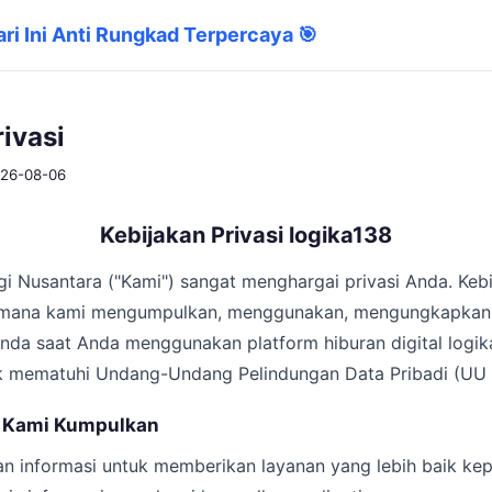
ari Ini Anti Rungkad Terpercaya 🎯
ivasi
2026-08-06
Kebijakan Privasi logika138
i Nusantara ("Kami") sangat menghargai privasi Anda. Kebij
imana kami mengumpulkan, menggunakan, mengungkapkan,
Anda saat Anda menggunakan platform hiburan digital logik
 mematuhi Undang-Undang Pelindungan Data Pribadi (UU P
ng Kami Kumpulkan
 informasi untuk memberikan layanan yang lebih baik ke