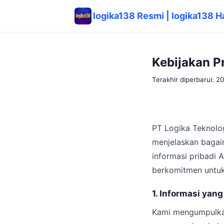
logika138 Resmi | logika138 H
Kebijakan Pr
Terakhir diperbarui: 
PT Logika Teknolog
menjelaskan baga
informasi pribadi 
berkomitmen untuk
1. Informasi ya
Kami mengumpulkan