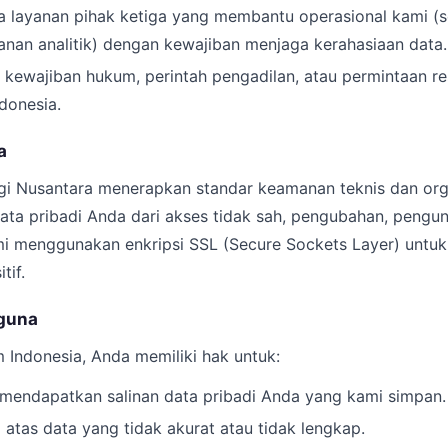
 layanan pihak ketiga yang membantu operasional kami (s
yanan analitik) dengan kewajiban menjaga kerahasiaan data.
kewajiban hukum, perintah pengadilan, atau permintaan res
donesia.
a
gi Nusantara menerapkan standar keamanan teknis dan org
ata pribadi Anda dari akses tidak sah, pengubahan, pengu
i menggunakan enkripsi SSL (Secure Sockets Layer) untuk
tif.
guna
Indonesia, Anda memiliki hak untuk:
endapatkan salinan data pribadi Anda yang kami simpan.
 atas data yang tidak akurat atau tidak lengkap.