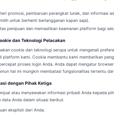
eri promosi, pembaruan perangkat lunak, dan informasi adm
ilih untuk berhenti berlangganan kapan saja).
tas penipuan dan memastikan keamanan platform bagi sel
ookie dan Teknologi Pelacakan
akan cookie dan teknologi serupa untuk mengenali prefer
 di platform kami. Cookie membantu kami memberikan peng
ercepat proses login Anda. Anda dapat mengatur browser
mun hal ini mungkin membatasi fungsionalitas tertentu dar
masi dengan Pihak Ketiga
enjual atau menyewakan informasi pribadi Anda kepada pih
data Anda dalam situasi berikut:
an eksplisit dari Anda.