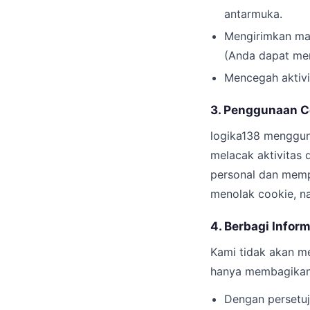
antarmuka.
Mengirimkan mat
(Anda dapat mem
Mencegah aktivi
3. Penggunaan C
logika138 menggun
melacak aktivitas
personal dan memp
menolak cookie, na
4. Berbagi Infor
Kami tidak akan m
hanya membagikan 
Dengan persetuju